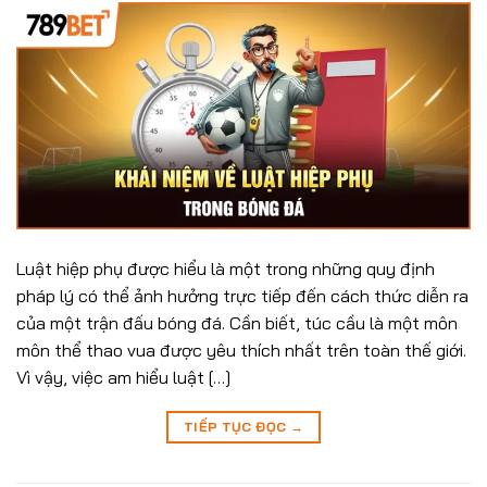
Luật hiệp phụ được hiểu là một trong những quy định
pháp lý có thể ảnh hưởng trực tiếp đến cách thức diễn ra
của một trận đấu bóng đá. Cần biết, túc cầu là một môn
môn thể thao vua được yêu thích nhất trên toàn thế giới.
Vì vậy, việc am hiểu luật […]
TIẾP TỤC ĐỌC
→