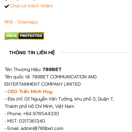
Chơi có trách nhiệm
RRS - Sitemaps
THÔNG TIN LIÊN HỆ
Tên Thương Hiệu:
789
BET
Tên quốc tế: 789BET COMMUNICATION AND
ENTERTAINMENT COMPANY LIMITED
-
CEO Trần Minh Huy
- Địa chỉ: 02 Nguyễn Văn Tưởng, khu phố 3, Quận 7,
Thành phố Hồ Chí Minh, Việt Nam
- Phone: +84 976544330
- MST: 0317361340
- Email:
admin@789bet.com