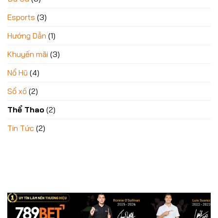
Esports
(3)
Hướng Dẫn
(1)
Khuyến mãi
(3)
Nổ Hũ
(4)
Sổ xố
(2)
Thể Thao
(2)
Tin Tức
(2)