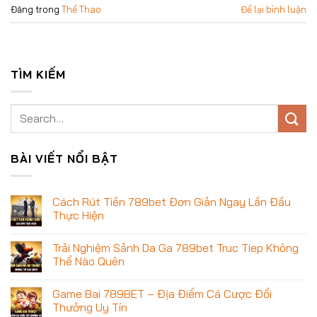
Đăng trong
Thể Thao
Để lại bình luận
TÌM KIẾM
BÀI VIẾT NỔI BẬT
Cách Rút Tiền 789bet Đơn Giản Ngay Lần Đầu
Thực Hiện
Trải Nghiệm Sảnh Da Ga 789bet Truc Tiep Không
Thể Nào Quên
Game Bai 789BET – Địa Điểm Cá Cược Đổi
Thưởng Uy Tín