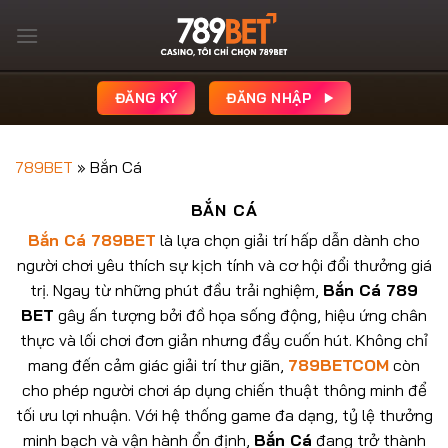
Bỏ
qua
nội
dung
ĐĂNG KÝ
ĐĂNG NHẬP
789BET
»
Bắn Cá
BẮN CÁ
Bắn Cá 789BET
là lựa chọn giải trí hấp dẫn dành cho
người chơi yêu thích sự kịch tính và cơ hội đổi thưởng giá
trị. Ngay từ những phút đầu trải nghiệm,
Bắn Cá 789
BET
gây ấn tượng bởi đồ họa sống động, hiệu ứng chân
thực và lối chơi đơn giản nhưng đầy cuốn hút. Không chỉ
mang đến cảm giác giải trí thư giãn,
789BETCOM
còn
cho phép người chơi áp dụng chiến thuật thông minh để
tối ưu lợi nhuận. Với hệ thống game đa dạng, tỷ lệ thưởng
minh bạch và vận hành ổn định,
Bắn Cá
đang trở thành