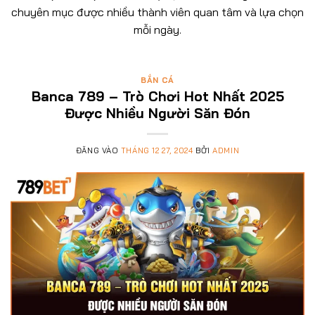
chuyên mục được nhiều thành viên quan tâm và lựa chọn
mỗi ngày.
BẮN CÁ
Banca 789 – Trò Chơi Hot Nhất 2025
Được Nhiều Người Săn Đón
ĐĂNG VÀO
THÁNG 12 27, 2024
BỞI
ADMIN