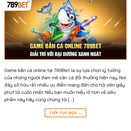
Game bắn cá online tại 789Bet là sự lựa chọn lý tưởng
của những người đam mê săn cá đổi thưởng hiện nay. Nơi
đây sở hữu rất nhiều ưu điểm mang đến cho hội viên giây
phút lôi cuốn nhất. Nếu bạn muốn hiểu rõ hơn về siêu
phẩm này hãy cùng chúng tôi […]
TIẾP TỤC ĐỌC
→