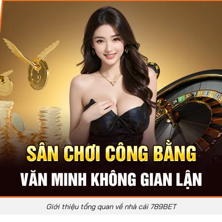
Giới thiệu tổng quan về nhà cái 789BET