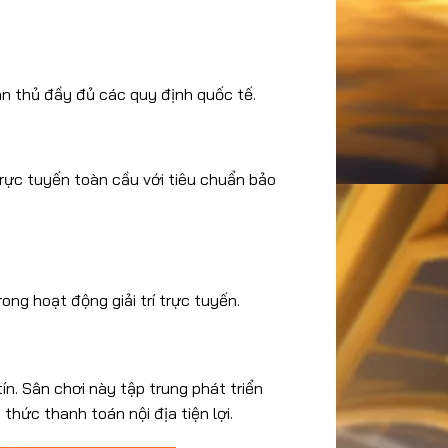
ân thủ đầy đủ các quy định quốc tế.
ực tuyến toàn cầu với tiêu chuẩn bảo
ng hoạt động giải trí trực tuyến.
n. Sân chơi này tập trung phát triển
thức thanh toán nội địa tiện lợi.