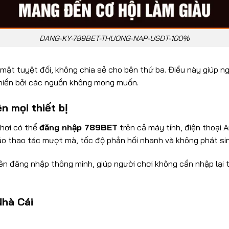
DANG-KY-789BET-THUONG-NAP-USDT-100%
ật tuyệt đối, không chia sẻ cho bên thứ ba. Điều này giúp ng
 phiền bởi các nguồn không mong muốn.
 mọi thiết bị
chơi có thể
đăng nhập 789BET
trên cả máy tính, điện thoại 
o thao tác mượt mà, tốc độ phản hồi nhanh và không phát sinh
iên đăng nhập thông minh, giúp người chơi không cần nhập lại 
Nhà Cái