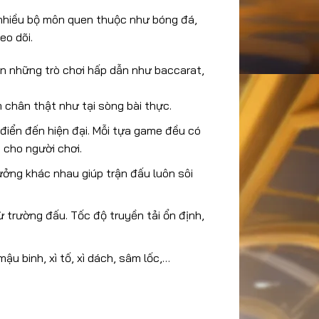
 nhiều bộ môn quen thuộc như bóng đá,
eo dõi.
n những trò chơi hấp dẫn như baccarat,
 chân thật như tại sòng bài thực.
 điển đến hiện đại. Mỗi tựa game đều có
 cho người chơi.
hưởng khác nhau giúp trận đấu luôn sôi
 trường đấu. Tốc độ truyền tải ổn định,
u binh, xì tố, xì dách, sâm lốc,…