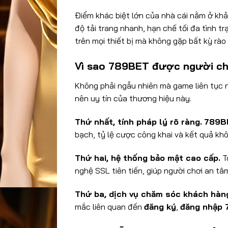
Điểm khác biệt lớn của nhà cái nằm ở khả 
độ tải trang nhanh, hạn chế tối đa tình t
trên mọi thiết bị mà không gặp bất kỳ rào
Vì sao 789BET được người ch
Không phải ngẫu nhiên mà game liên tục n
nên uy tín của thương hiệu này.
Thứ nhất, tính pháp lý rõ ràng.
789B
bạch, tỷ lệ cược công khai và kết quả khô
Thứ hai, hệ thống bảo mật cao cấp.
To
nghệ SSL tiên tiến, giúp người chơi an tâm
Thứ ba, dịch vụ chăm sóc khách hàn
mắc liên quan đến
đăng ký
,
đăng nhập