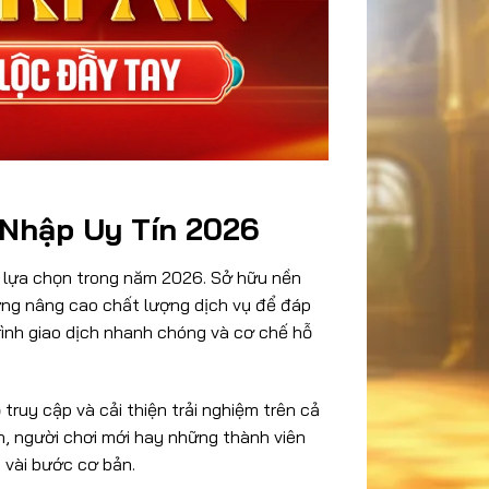
Nhập Uy Tín 2026
m lựa chọn trong năm 2026. Sở hữu nền
gừng nâng cao chất lượng dịch vụ để đáp
ình giao dịch nhanh chóng và cơ chế hỗ
ruy cập và cải thiện trải nghiệm trên cả
ọn, người chơi mới hay những thành viên
i vài bước cơ bản.