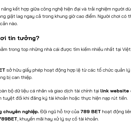
năng kết hợp giữa công nghệ hiện đại và trải nghiệm người dùng
rạng giật lag ngay cả trong khung giờ cao điểm. Người chơi có 
 cản nào.
ơi tin tưởng?
ằm trong top những nhà cái được tìm kiếm nhiều nhất tại Việt 
ET
sở hữu giấy phép hoạt động hợp lệ từ các tổ chức quản lý
ng bị can thiệp.
àn bộ dữ liệu cá nhân và giao dịch tài chính tại
link website
 tuyệt đối khi đăng ký tài khoản hoặc thực hiện nạp rút tiền.
g chuyên nghiệp.
Đội ngũ hỗ trợ của
789 BET
hoạt động liê
 789BET
, khuyến mãi hay xử lý sự cố tài khoản.