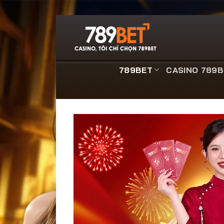
Bỏ
qua
nội
dung
789BET
CASINO 789B