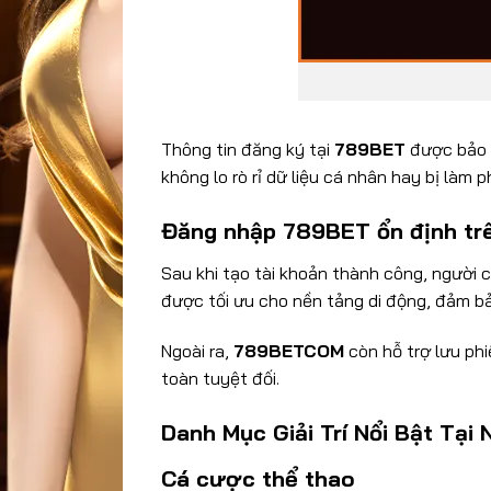
Thông tin đăng ký tại
789BET
được bảo m
không lo rò rỉ dữ liệu cá nhân hay bị làm
Đăng nhập 789BET ổn định trên
Sau khi tạo tài khoản thành công, người 
được tối ưu cho nền tảng di động, đảm bả
Ngoài ra,
789BETCOM
còn hỗ trợ lưu ph
toàn tuyệt đối.
Danh Mục Giải Trí Nổi Bật Tại 
Cá cược thể thao